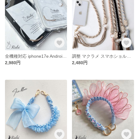
全機種対応 iphone17e Android Google Galaxy Xperia AQUOS OPPO 16e【真夏の海のぷっくり水雫】 スマホケース レジン 透明 クリア シンプル
調整 マクラメ スマホショルダーストラップ コットンパール ベルト 肩掛け 斜め掛け 落下防止 スマホ ショルダーストラップ
2,980円
2,480円