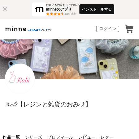
お買いものがもっとお得に
minneのアプリ
インストールする
3
万件以上
ログイン
Rabi【レジンと雑貨のおみせ】
作品一覧
シリーズ
プロフィール
レビュー
レター