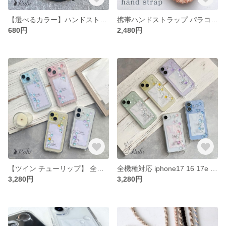
【選べるカラー】ハンドストラップ ウッドビーズ 3玉10色 パラコード マクラメ編み 落下防止 スマホケース ハンドストラップ
携帯ハンドストラップ パラコードマクラメ【フリフリレースハンドストラップ】フリル レース チュール 編み 落下防止 リボン
680円
2,480円
【ツイン チューリップ】 全機種対応 iphone17e 16 Galaxy Xperia AQUOS OPPO Google選べる カラー 推し スマホケース カラフル 花 スマホショルダー
全機種対応 iphone17 16 17e Galaxy Xperia AQUOS OPPO Google【チューリップ】イエロー クリア パープル スマホケース ストラップ 春 花 パール
3,280円
3,280円