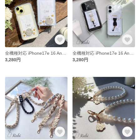
全機種対応 iPhone17e 16 Android Galaxy Xperia AQUOS Pixel 【キラキラスマイリー】 スマホケース ニコ スワロ ニコちゃん クリア シルバー
全機種対応 iPhone17e 16 Android Galaxy Xperia AQUOS Pixel【煌めくスワロ猫】 スマホケース ショルダー 名入れ イニシャル ねこ 星
3,280円
3,280円