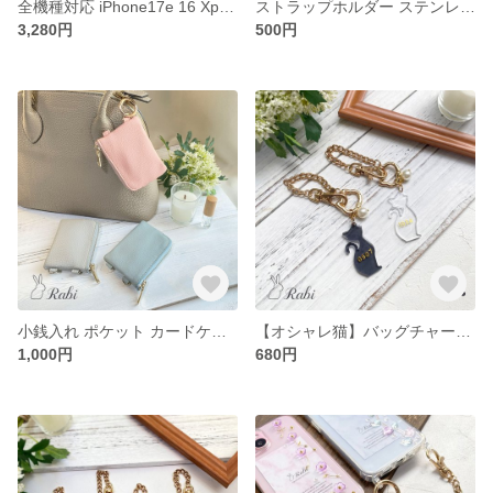
全機種対応 iPhone17e 16 Xperia Galaxy AQUOS Google【思い出を抱くチューリップフレーム】 スマホケース 写真入れ クリア 透明 花 レジン
ストラップホルダー ステンレス ホルダーシート フォンタブ ショルダー スマホケース 挟むだけ スマホ ホルダー ステンレスバー
3,280円
500円
小銭入れ ポケット カードケース 財布 ファスナーポケット ミニ財布 コインケース
【オシャレ猫】バッグチャーム ストラップ キーホルダー プチギフト ねこ キーリング チェーン 名入れ 推し モノトーン 結婚式 入園 入学 お揃い ペア
1,000円
680円