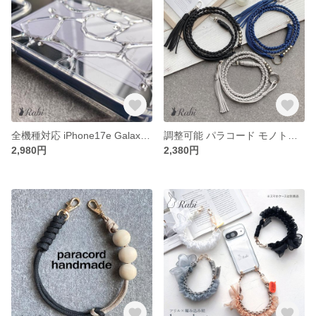
全機種対応 iPhone17e Galaxy Xperia Pixel OPPO AQUOS スマホケース レジン 夏 ガラス クリア 波 氷 ウェーブ 海【水面】
調整可能 パラコード モノトーン スマホケース ストラップ マクラメ ショルダー 肩掛け ロング 斜めがけ シック シンプル カジュアル【シルバービーズ】
2,980円
2,380円