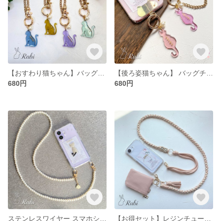
【おすわり猫ちゃん】バッグチャーム ストラップ キーホルダー プチギフト ねこ キーリング チェーン 送別 名入れ 推し 結婚式 入園 入学 お揃い ペア
【後ろ姿猫ちゃん】 バッグチャーム ストラップ キーホルダー プチギフト ねこ キーリング チェーン 送別 名入れ 推し 結婚式 入園 入学 お揃い ペア
680円
680円
ステンレスワイヤー スマホショルダー ストラップ ロングチェーン 120cm 軽量 斜め掛け 可愛い 8mm パール カメリア
【お得セット】レジンチューリップのイニシャルスマホケース iphone全機種対応 肩掛け ショルダー iPhone17e 16