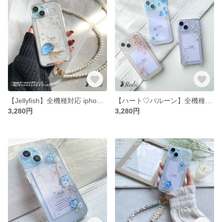
【Jellyfish】全機種対応 iphone17 17e 16e Galaxy Xperia AQUOS Android Pixel レジン スマホケース ショルダー 夏 海 くらげ 海月
【ハート♡バルーン】全機種対応 iphone17e 17 16e Galaxy Xperia AQUOS OPPO Google レジン スマホケース オーロラ スワロ パール リボン クリア
3,280円
3,280円