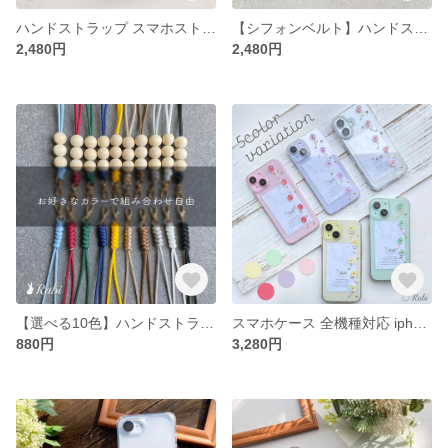
ハンドストラップ スマホストラップ パラコード マクラメ 編み フリル オーガンジー チュール リボン かわいい 落下防止 スマホケース【パステルシフォンレース】
【シフォンベルト】ハンドストラップ パラコード マクラメ フリル オーガンジー チュール 編み 落下防止 リボン スマホケース スマホストラップフリル
2,480円
2,480円
【選べる10色】ハンドストラップ ウッドビーズ パラコード 4玉 マクラメ編み 選べる スマホ 落下防止 推し カラー
スマホケース 全機種対応 iphone17 16e 17e Pro Max Galaxy Xperia AQUOS Pixel 【アネモネ風】 Android レジン ショルダー 花
880円
3,280円