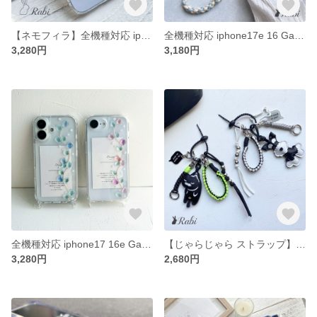
【ネモフィラ】全機種対応 iphone17e 17 16e Galaxy Xperia AQUOS OPPO Google スマホケース レジン 花 ストラップホール 春 青 季節
全機種対応 iphone17e 16 Galaxy Xperia AQUOS OPPO Google オレンジ ピンク ブルー スマホケース カラフル 花 レトロ デイジー コスモス【ガーベラ】
3,280円
3,180円
全機種対応 iphone17 16e Galaxy Xperia AQUOS OPPO Google スマホケース レジン 花 ストラップホール かわいい【夏のブルーと涼しげなピンクのチューリップ】
【じゃらじゃら ストラップ】ハンドストラップ スマホストラップ パラコード マクラメ 編み 落下防止 猫 犬 チャーム バックチャーム ストラップ 韓国
3,280円
2,680円