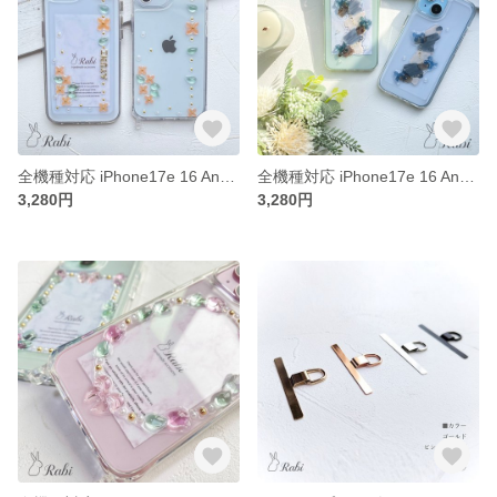
全機種対応 iPhone17e 16 Android galaxy xperia Pixel OPPO AQUOS【金木犀】名入れ イニシャル スマホケース 花 レジン 透明感 くすみ ナチュラル
全機種対応 iPhone17e 16 Android galaxy xperia Google AQUOS【ニュアンスカラー🎀リボン】スマホケース レジン くすみカラー 北欧ナチュラル配色 大人
3,280円
3,280円