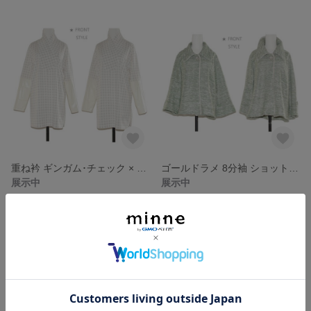
重ね衿 ギンガム･チェック × 皮風 切り替え ユニーク トップス
ゴールドラメ 8分袖 ショット ジャケット(Green type)
展示中
展示中