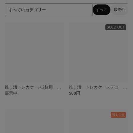
すべて
販売中
SOLD OUT
推し活トレカケース2枚用 緑青
推し活 トレカケースデコ 白薔薇
展示中
500円
残り1点