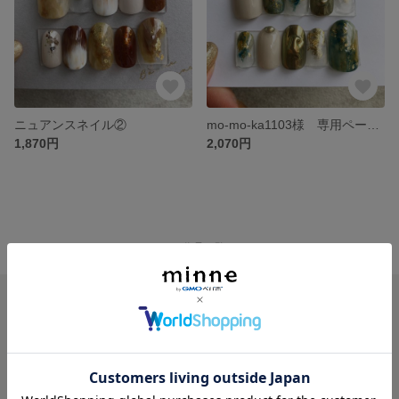
ニュアンスネイル②
mo-mo-ka1103様 専用ページ ニュアンスネイル①
1,870円
2,070円
minne ホーム
URRRR'S NAIL の作品一覧
minneを知る
minneについて
minneで買いたい