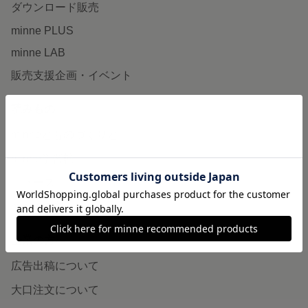
ダウンロード販売
minne PLUS
minne LAB
販売支援企画・イベント
読みもの
minneとものづくりと
minne学習帖
ニュース
minneの本
企業の方へ
広告出稿について
大口注文について