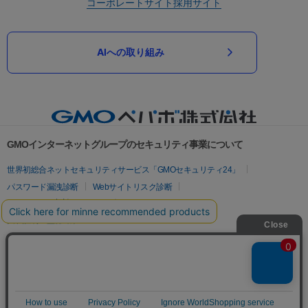
コーポレートサイト
採用サイト
AIへの取り組み
GMOインターネットグループのセキュリティ事業について
世界初総合ネットセキュリティサービス「GMOセキュリティ24」
パスワード漏洩診断
Webサイトリスク診断
セキュリティ相談AIチャットボット
実在証明・盗聴対策
サイバー攻撃対策（GMOサイバーセキュリティ byイエラエ）
サイバー攻撃対策（GMO Flatt Security）
なりすまし対策
セキュリティ事業の軌跡