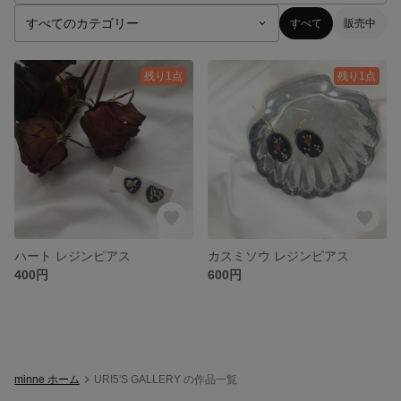
すべて
販売中
残り1点
残り1点
ハート レジンピアス
カスミソウ レジンピアス
400円
600円
minne ホーム
URI5'S GALLERY の作品一覧