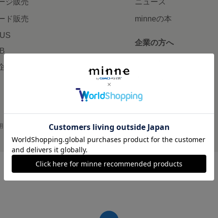
ージ販売
ニュース
ード販売
minneの本
LUS
企業の方へ
AB
広告出稿について
企画・イベント
大口注文について
用
プライバシーポリシー
会社概要
採用情報
メディアキット
©GMO Pepabo, Inc. All rights reserved.