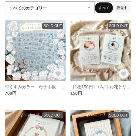
すべて
販売中
SOLD OUT
SOLD OUT
♡くすみカラー 母子手帳 育児記録シール セルフカットタイプ
［1枚150円］⋆𐙚₊˚⊹お花とリボンの内祝いハガキ シンプル おしゃれ
700円
150円
SOLD OUT
SOLD OUT