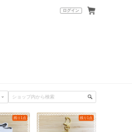
ログイン
残り1点
残り1点