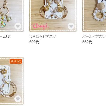
ム｢S｣
ゆらゆらピアス♡
パールピアス♡
699円
550円
残り1点