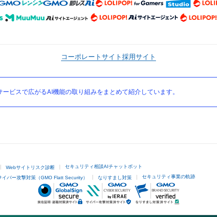
コーポレートサイト
採用サイト
ービスで広がるAI機能の取り組みをまとめて紹介しています。
セキュリティ相談AIチャットボット
Webサイトリスク診断
セキュリティ事業の軌跡
サイバー攻撃対策（GMO Flatt Security）
なりすまし対策