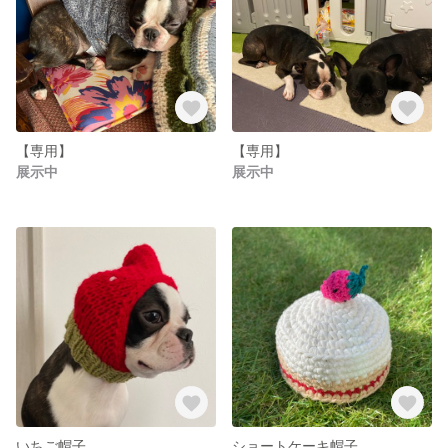
【専用】
【専用】
展示中
展示中
いちご帽子
ショートケーキ帽子