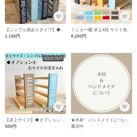
【シンプル溝ありタイプ】◆オプション③（7段以上用・右サイドに文字入れ）
ミニカー棚 卓上4段 サイド色あり【シンプル溝ありタイプ】【2026年6月下旬～9月下旬頃発送予定】ミニカー収納棚
1,100円
8,200円
SOLD OUT
【卓上サイズ】◆オプション④（7文字まで・右サイドに文字入れ）
★木材・ハンドメイドについて★
500円
展示中