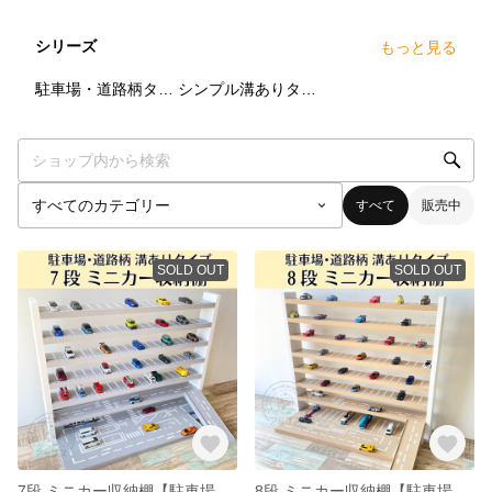
シリーズ
もっと見る
6
点
25
点
駐車場・道路柄タイプ
シンプル溝ありタイプ
すべて
販売中
SOLD OUT
SOLD OUT
7段 ミニカー収納棚【駐車場･道路柄 溝ありタイプ】オプション①つき スロープつき
8段 ミニカー収納棚【駐車場･道路柄 溝ありタイプ】オプション①つき スロープつき