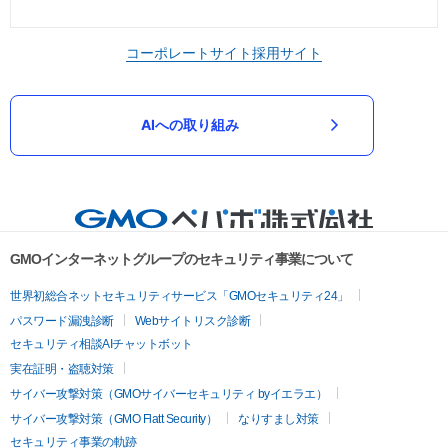
コーポレートサイト
採用サイト
AIへの取り組み
GMOインターネットグループのセキュリティ事業について
世界初総合ネットセキュリティサービス「GMOセキュリティ24」
パスワード漏洩診断
Webサイトリスク診断
セキュリティ相談AIチャットボット
実在証明・盗聴対策
サイバー攻撃対策（GMOサイバーセキュリティ byイエラエ）
サイバー攻撃対策（GMO Flatt Security）
なりすまし対策
セキュリティ事業の軌跡