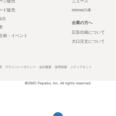
ージ販売
ニュース
ード販売
minneの本
LUS
企業の方へ
AB
広告出稿について
企画・イベント
大口注文について
用
プライバシーポリシー
会社概要
採用情報
メディアキット
©GMO Pepabo, Inc. All rights reserved.