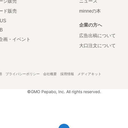
ージ販売
ニュース
ード販売
minneの本
LUS
企業の方へ
AB
広告出稿について
企画・イベント
大口注文について
用
プライバシーポリシー
会社概要
採用情報
メディアキット
©GMO Pepabo, Inc. All rights reserved.