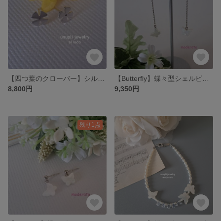
【四つ葉のクローバー】シルバーピアス APE001
【Butterfly】蝶々型シェルピアス(チェーンタイプ) MPE708
8,800円
9,350円
残り1点