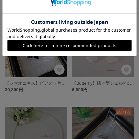
残り1点
残り1点
【シマオニキス】ピアス（片耳用）LPE502
【Butterfly】蝶々型シェル×淡水パールピアス MPE707
30,800円
6,600円
残り1点