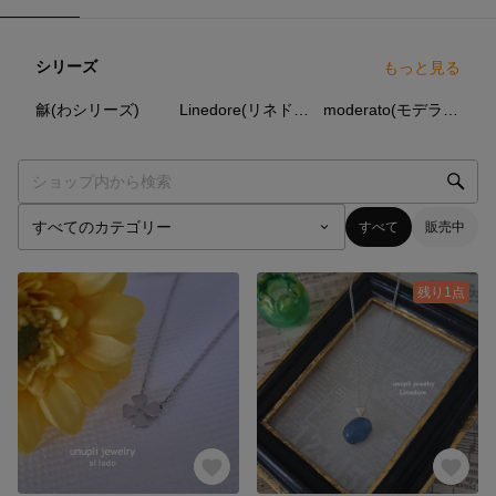
シリーズ
もっと見る
7
点
28
点
38
点
龢(わシリーズ)
Linedore(リネドーレシリーズ)
moderato(モデラートシリーズ)
すべて
販売中
残り1点