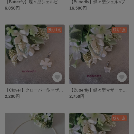
【Butterfly】蝶々型シェルピアス MPE709
【Butterfly】蝶々型シェル×ブルームーンストーン×淡水パールブレスレット MBL709
6,050円
16,500円
残り1点
残り1点
【Clover】クローバー型マザーオブパールペンダントトップ MPH705
【Butterfly】蝶々型マザーオブパールペンダントトップ MPH708
2,200円
2,750円
残り1点