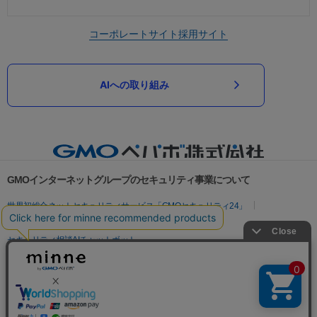
コーポレートサイト
採用サイト
AIへの取り組み
GMOインターネットグループのセキュリティ事業について
世界初総合ネットセキュリティサービス「GMOセキュリティ24」
パスワード漏洩診断
Webサイトリスク診断
セキュリティ相談AIチャットボット
実在証明・盗聴対策
サイバー攻撃対策（GMOサイバーセキュリティ byイエラエ）
サイバー攻撃対策（GMO Flatt Security）
なりすまし対策
セキュリティ事業の軌跡