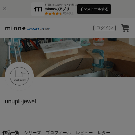
お買いものがもっとお得に
minneのアプリ
インストールする
3
万件以上
ログイン
unupli-jewel
作品一覧
シリーズ
プロフィール
レビュー
レター