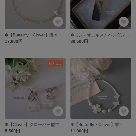
✽【Butterfly・Clover】蝶々・クローバー型シェル×淡水パールネックレス MNE708
✽【シマオニキス】ペンダントネックレス LPN515
17,600円
38,500円
残り1点
✽【Clover】クローバー型マザーオブパールイヤリング MER705
✽【Butterfly・Clover】蝶々・クローバー型シェル×淡水パールブレスレット MBL708
5,500円
11,000円