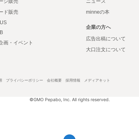
ージ販売
ニュース
ード販売
minneの本
LUS
企業の方へ
AB
広告出稿について
企画・イベント
大口注文について
用
プライバシーポリシー
会社概要
採用情報
メディアキット
©GMO Pepabo, Inc. All rights reserved.