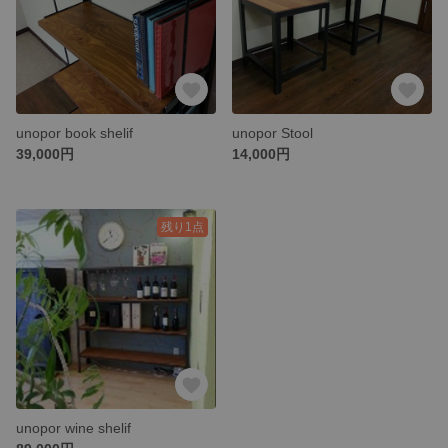
unopor book shelif
unopor Stool
39,000円
14,000円
残り1点
unopor wine shelif