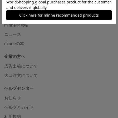
読みもの
minneとものづくりと
minne学習帖
ニュース
minneの本
企業の方へ
広告出稿について
大口注文について
ヘルプセンター
お知らせ
ヘルプとガイド
利用規約