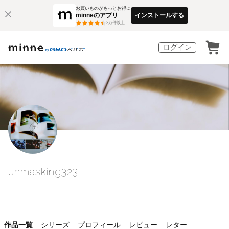
お買いものがもっとお得に
minneのアプリ
インストールする
3
万件以上
ログイン
unmasking323
作品一覧
シリーズ
プロフィール
レビュー
レター