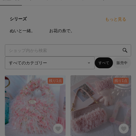
シリーズ
もっと見る
2
点
4
点
ぬいと一緒。
お花の糸で。
すべて
販売中
残り1点
残り1点