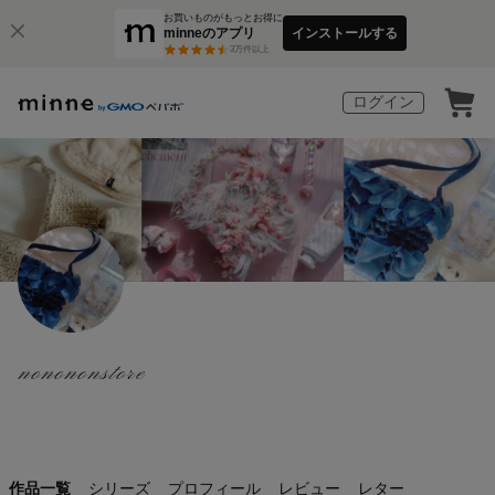
お買いものがもっとお得に
minneのアプリ
インストールする
3
万件以上
ログイン
nonononstore
作品一覧
シリーズ
プロフィール
レビュー
レター