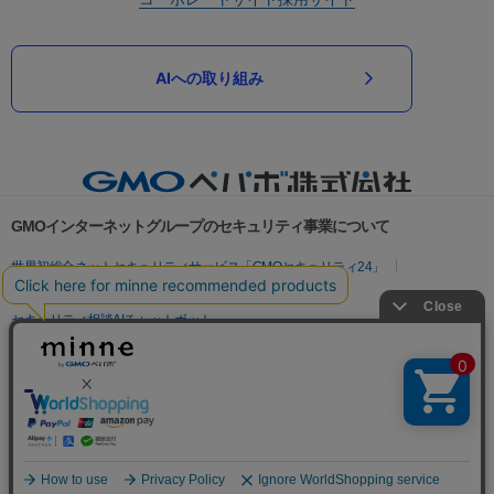
AIへの取り組み
GMOインターネットグループのセキュリティ事業について
世界初総合ネットセキュリティサービス「GMOセキュリティ24」
パスワード漏洩診断
Webサイトリスク診断
セキュリティ相談AIチャットボット
実在証明・盗聴対策
サイバー攻撃対策（GMOサイバーセキュリティ byイエラエ）
サイバー攻撃対策（GMO Flatt Security）
なりすまし対策
セキュリティ事業の軌跡