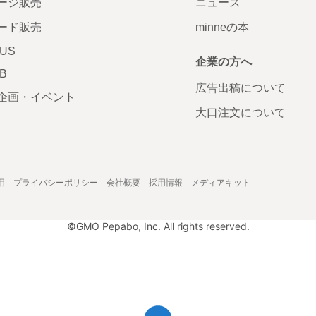
ージ販売
ニュース
ード販売
minneの本
LUS
企業の方へ
AB
広告出稿について
企画・イベント
大口注文について
用
プライバシーポリシー
会社概要
採用情報
メディアキット
©GMO Pepabo, Inc. All rights reserved.