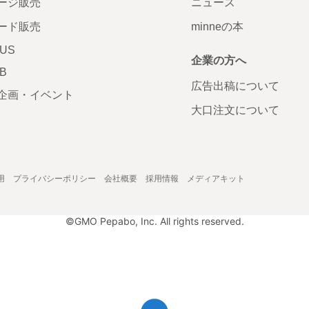
ージ販売
ニュース
ード販売
minneの本
LUS
企業の方へ
AB
広告出稿について
企画・イベント
大口注文について
用
プライバシーポリシー
会社概要
採用情報
メディアキット
©GMO Pepabo, Inc. All rights reserved.