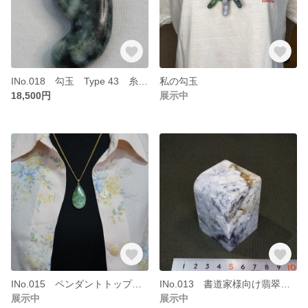
INo.018 勾玉 Type 43 糸魚川ヒスイ 圧砕ヒスイ
私の勾玉
18,500円
展示中
INo.015 ペンダントトップ 糸魚川ヒスイ 金山谷
INo.013 書道家様向け翡翠落款印材
展示中
展示中