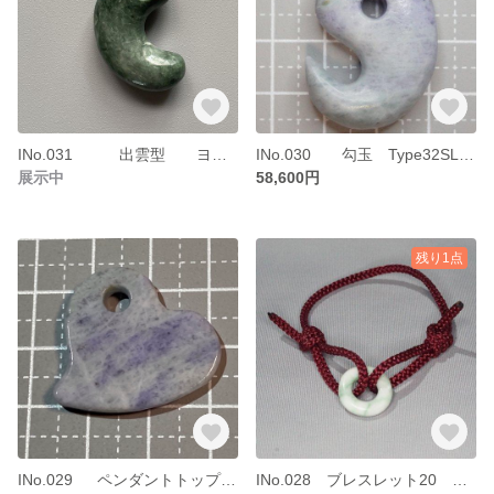
INo.031 出雲型 ヨモギ色勾玉1 糸魚川ヒスイ
INo.030 勾玉 Type32SLh ”紫式部2nd” 糸魚川ヒスイ 小滝川ラベンダーヒスイ
展示中
58,600円
残り1点
INo.029 ペンダントトップ チルトハート “紫式部1st” 糸魚川ヒスイ 小滝川ラベンダーヒスイ
INo.028 ブレスレット20 糸魚川ヒスイ 白に緑の稲妻