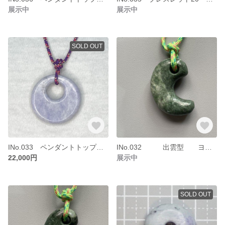
展示中
展示中
SOLD OUT
INo.033 ペンダントトップ ダブルサークル 糸魚川ヒスイ 青海川ラベンダーヒスイ
INo.032 出雲型 ヨモギ色勾玉2 糸魚川ヒスイ
22,000円
展示中
SOLD OUT