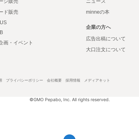
ージ販売
ニュース
ード販売
minneの本
LUS
企業の方へ
AB
広告出稿について
企画・イベント
大口注文について
用
プライバシーポリシー
会社概要
採用情報
メディアキット
©GMO Pepabo, Inc. All rights reserved.