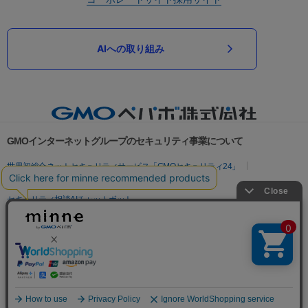
AIへの取り組み
GMOインターネットグループのセキュリティ事業について
世界初総合ネットセキュリティサービス「GMOセキュリティ24」
パスワード漏洩診断
Webサイトリスク診断
セキュリティ相談AIチャットボット
実在証明・盗聴対策
サイバー攻撃対策（GMOサイバーセキュリティ byイエラエ）
サイバー攻撃対策（GMO Flatt Security）
なりすまし対策
セキュリティ事業の軌跡