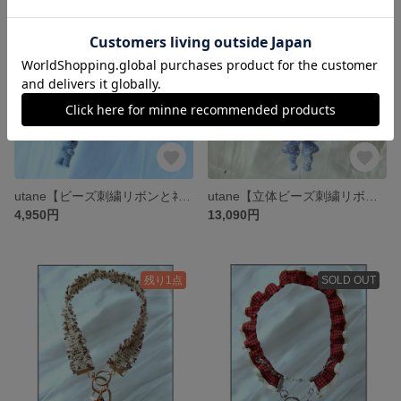
残り1点
残り1点
utane【ビーズ刺繍リボンとﾈｺﾁｬﾝ】ネックレス１
utane【立体ビーズ刺繍リボンネックレス】１
4,950円
13,090円
残り1点
SOLD OUT