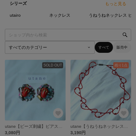
シリーズ
もっと見る
8
点
53
点
23
点
utairo
ネックレス
うねうねネックレス
すべて
販売中
SOLD OUT
残り1点
utane【ビーズ刺繍】ピアス utairo、６
utane【うねうねネックレス】赤
3,080円
3,190円