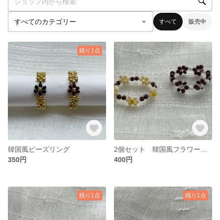
すべて
販売中
残り1点
韓国風ビーズリング
2個セット 韓国風フラワーリング🍁
350円
400円
残り1点
残り1点