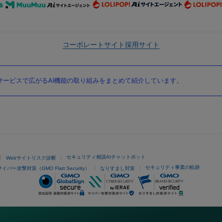
コーポレートサイト
採用サイト
ービスで広がるAI機能の取り組みをまとめて紹介しています。
セキュリティ相談AIチャットボット
Webサイトリスク診断
セキュリティ事業の軌跡
サイバー攻撃対策（GMO Flatt Security）
なりすまし対策