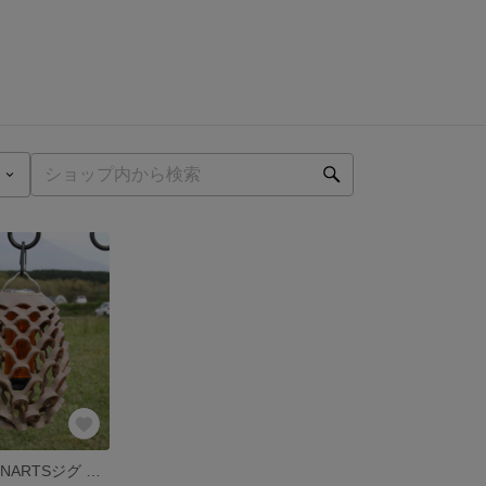
ゴールゼロ✳︎ZENARTSジグ ⭐️ベージュグレー⭐️ランプシェード