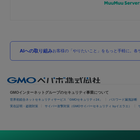
AIへの取り組み
お客様の「やりたいこと」をもっと手軽に。各サ
GMOインターネットグループのセキュリティ事業について
世界初総合ネットセキュリティサービス「GMOセキュリティ24」
パスワード漏洩診断
実在証明・盗聴対策
サイバー攻撃対策（GMOサイバーセキュリティ byイエラエ）