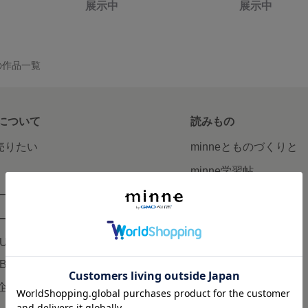
展示中
展示中
er の作品一覧
について
読みもの
で売りたい
minneとものづくりと
minne学習帖
ージ販売
ニュース
ード販売
minneの本
LUS
企業の方へ
AB
広告出稿について
企画・イベント
大口注文について