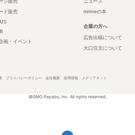
ージ販売
ニュース
ード販売
minneの本
LUS
企業の方へ
AB
広告出稿について
企画・イベント
大口注文について
用
プライバシーポリシー
会社概要
採用情報
メディアキット
©GMO Pepabo, Inc. All rights reserved.