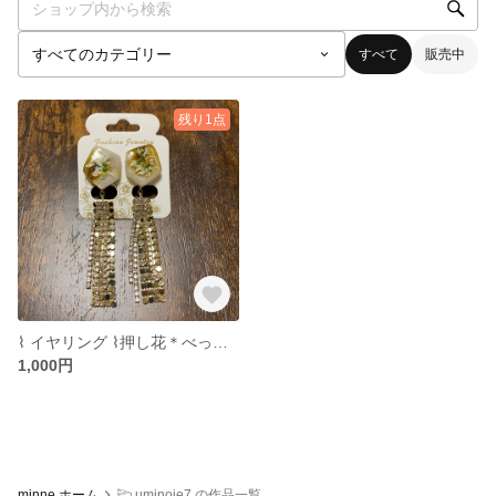
すべて
販売中
残り1点
⌇ イヤリング ⌇押し花＊べっ甲イヤリング ⌇
1,000円
minne ホーム
𓆸 uminoie7 の作品一覧