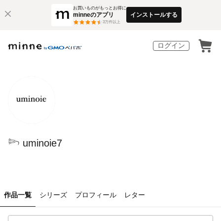
お買いものがもっとお得に
minneのアプリ
インストールする
3
万件以上
ログイン
𓆸 uminoie7
作品一覧
シリーズ
プロフィール
レター