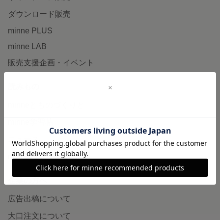
ダウンロード販売
minne PLUS
minne LAB
販売支援企画・イベント
読みもの
minneとものづくりと
minne学習帖
ニュース
minneの本
企業の方へ
広告出稿について
大口注文について