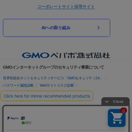
コーポレートサイト
採用サイト
AIへの取り組み
GMOインターネットグループのセキュリティ事業について
世界初総合ネットセキュリティサービス「GMOセキュリティ24」
パスワード漏洩診断
Webサイトリスク診断
セキュリティ相談AIチャットボット
実在証明・盗聴対策
サイバー攻撃対策（GMOサイバーセキュリティ byイエラエ）
サイバー攻撃対策（GMO Flatt Security）
なりすまし対策
セキュリティ事業の軌跡