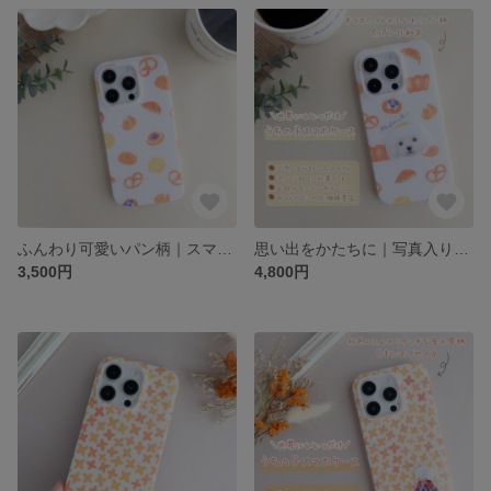
ふんわり可愛いパン柄｜スマホケース｜北欧テイストの布×レジン（名入れOK・オフホワイト×ナチュラルベーカリー柄・大人かわいい・パン日和）｜布ケース
思い出をかたちに｜写真入りスマホケース｜北欧ナチュラルな布×レジン（名入れOK・オフホワイト×ふんわりパン柄・大人かわいい・パン日和）｜うちの子 赤ちゃん 子供 ペット
3,500円
4,800円