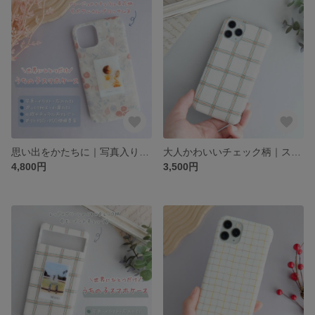
思い出をかたちに｜写真入りスマホケース｜北欧ナチュラルな布×レジン（名入れOK・ブロッサムボタニカル・グレージュ×ナチュラル草花柄）｜うちの子 赤ちゃん 子供 ペット
大人かわいいチェック柄｜スマホケース｜北欧テイストの布×レジン（名入れOK・モーメントチェック・くすみレッド×グリーンのナチュラルチェック）｜布ケース
4,800円
3,500円