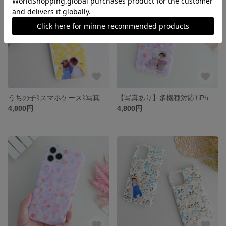
うちの子⌇スマホケース⌇写真入り⌇名前入り 名入れ⌇オーダーメイド⌇iPhone アイフォン Galaxy ギャラクシー ケース カバー⌇記念日 誕生日 ギフト⌇子供 ベビー ペット⌇北欧ナチュラル
【写真あり】多機種対応⌇iPhoneケース スマホケース⌇写真入り⌇名前入り 名入れ⌇北欧⌇ナチュラル⌇オーダーメイド⌇うちの子ケース⌇布⌇紫陽花⌇ピンク
4,800円
4,800円