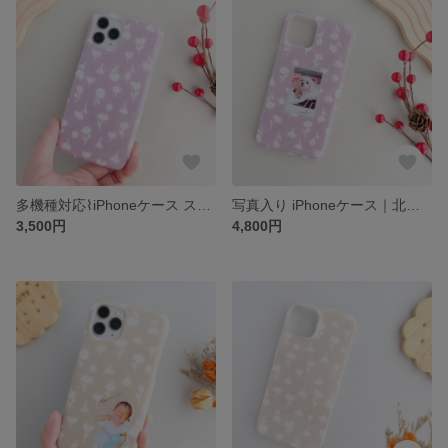
多機種対応⌇iPhoneケース スマホケース⌇布ケース⌇北欧⌇ナチュラル オシャレ 大人可愛い⌇布⌇花柄⌇パープル
写真入り iPhoneケース｜北欧ナチュラルな布×レジン｜名入れ・多機種対応｜花柄・パープル｜オーダーメイドスマホケース【ギフト対応】
3,500円
4,800円