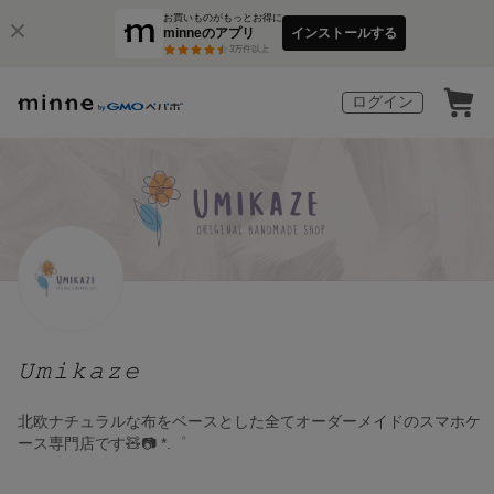
お買いものがもっとお得に
minneのアプリ
インストールする
3
万件以上
ログイン
𝚄𝚖𝚒𝚔𝚊𝚣𝚎
北欧ナチュラルな布をベースとした全てオーダーメイドのスマホケ
ース専門店です🧸📷 *.゜