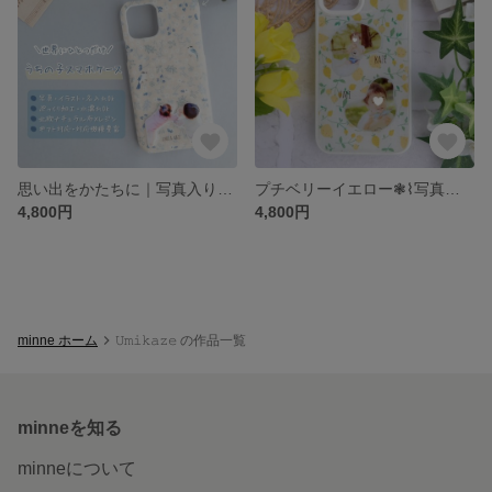
思い出をかたちに｜写真入りスマホケース｜北欧ナチュラルな布×レジン（名入れOK・ブルーバードフラワー・小鳥と草花柄）｜うちの子 赤ちゃん 子供 ペット
プチベリーイエロー❃⌇写真入りオリジナルスマホケースー⁎*✧⌇選べるタイプ
4,800円
4,800円
minne ホーム
𝚄𝚖𝚒𝚔𝚊𝚣𝚎 の作品一覧
minneを知る
minneについて