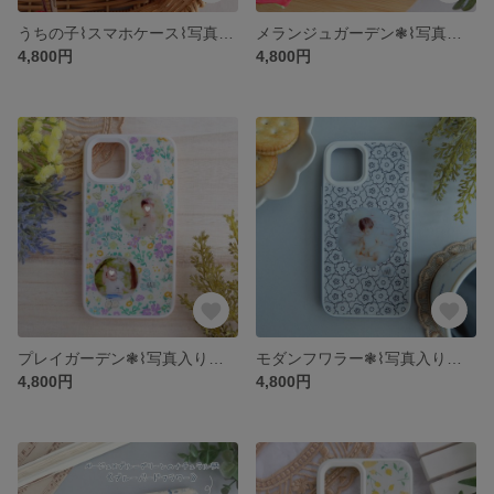
うちの子⌇スマホケース⌇写真入り⌇名前入り 名入れ⌇オーダーメイド⌇iPhone アイフォン Galaxy ギャラクシー ケース カバー⌇記念日 誕生日 ギフト⌇子供 ベビー ペット⌇北欧ナチュラル
メランジュガーデン❃⌇写真入りオリジナルスマホケースー⁎*✧⌇選べるタイプ
4,800円
4,800円
プレイガーデン❃⌇写真入りオリジナルスマホケースー⁎*✧⌇選べるタイプ
モダンフワラー❃⌇写真入りオリジナルスマホケースー⁎*✧⌇選べるタイプ
4,800円
4,800円