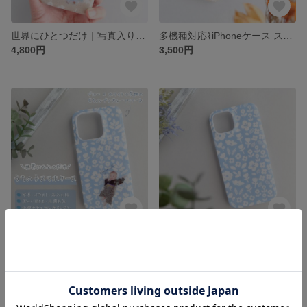
世界にひとつだけ｜写真入りオーダーメイドスマホケース｜北欧ナチュラルな布×レジン（名入れ可・花柄ブラウン）
多機種対応⌇iPhoneケース スマホケース⌇布ケース⌇北欧⌇ナチュラル オシャレ 大人可愛い⌇布⌇花柄⌇ブラウン
4,800円
3,500円
思い出をかたちに｜写真入りスマホケース｜北欧ナチュラルな布×レジン（名入れOK・ウィンディブルーフラワー・爽やかブルーの花柄）｜うちの子 赤ちゃん 子供 ペット ギフト対応
爽やかブルーの花柄｜スマホケース｜北欧テイストの布×レジン（名入れOK・ウィンディブルーフラワー・スカイブルー×白い花のナチュラル柄）｜布ケース
4,800円
3,500円