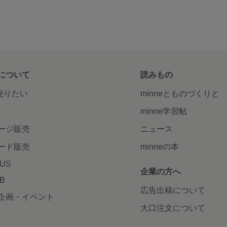
について
読みもの
で売りたい
minneとものづくりと
minne学習帖
ージ販売
ニュース
ード販売
minneの本
LUS
企業の方へ
AB
広告出稿について
企画・イベント
大口注文について