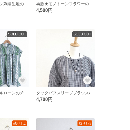
再再販★コットン刺繍生地のブラウジングブラウス/オフホワイト
再販★モノトーンフラワーの半袖シャーリングネックブラウス/オフホワイト
4,500円
SOLD OUT
SOLD OUT
再再販★リップルローンのチェストギャザーチュニック /南仏グリーン
タックパフスリーブブラウス/ギンガムダークネイビー
4,700円
残り1点
残り1点