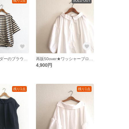
残り1点
SOLD OUT
再販★艶感ボーダーのブラウジングブラウス/ライトベージュ×ブラック
再販50over★ワッシャーブロードのワイドギャザーブラウス
4,900円
残り1点
残り1点