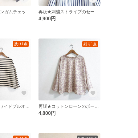
再販40over★ギンガムチェックのシャーリングネックブラウス
再販★刺繍ストライプのセーラーカラーブラウス/ディープブルー
4,900円
残り1点
残り1点
艶感ボーダーのワイドプルオーバー/ダークネイビー×ライトベージュ
再販★コットンローンのボートオフネックブラウス/チェリーベージュ
4,800円