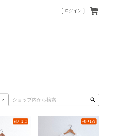
ログイン
残り1点
残り1点