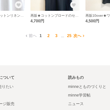
再販20over★コットンリネンのタックフリルブラウス/オフホワイト
再販★コットンブロードのセーラーカラーブラウス/ブラック
4,700円
4,500円
前へ
1
2
3
25
次へ
...
について
読みもの
で売りたい
minneとものづくりと
minne学習帖
ージ販売
ニュース