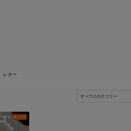
レター
残り1点