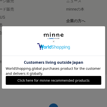
ージ販売
ニュース
ード販売
minneの本
LUS
企業の方へ
AB
広告出稿について
企画・イベント
大口注文について
用
プライバシーポリシー
会社概要
採用情報
メディアキット
©GMO Pepabo, Inc. All rights reserved.