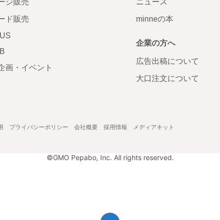
ージ販売
ニュース
ード販売
minneの本
LUS
企業の方へ
AB
広告出稿について
企画・イベント
大口注文について
用
プライバシーポリシー
会社概要
採用情報
メディアキット
©GMO Pepabo, Inc. All rights reserved.