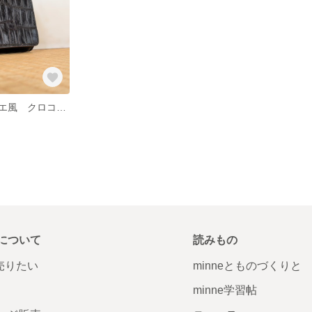
ミッレフォッリエ風 クロコ型押しレザー 本革 三つ折り財布 コンパクト財布 ブラック 黒 大容量
について
読みもの
で売りたい
minneとものづくりと
minne学習帖