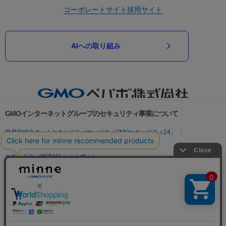
コーポレートサイト
採用サイト
AIへの取り組み
GMOインターネットグループのセキュリティ事業について
世界初総合ネットセキュリティサービス「GMOセキュリティ24」
パスワード漏洩診断
Webサイトリスク診断
セキュリティ相談AIチャットボット
実在証明・盗聴対策
サイバー攻撃対策（GMOサイバーセキュリティ byイエラエ）
サイバー攻撃対策（GMO Flatt Security）
なりすまし対策
セキュリティ事業の軌跡