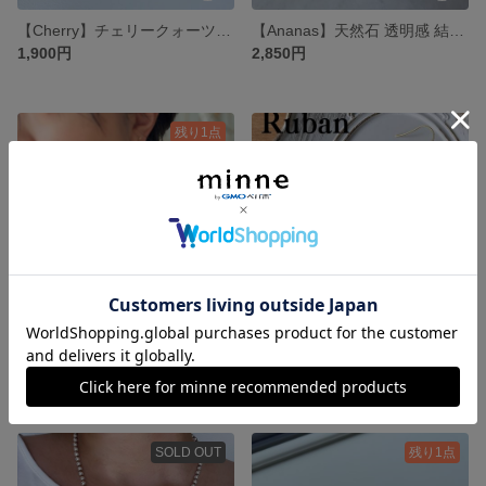
【Cherry】チェリークォーツ マザーオブパール 大人可愛い 天然石 ショートネックレス
【Ananas】天然石 透明感 結婚式 入学式 大ぶりギフト涼しげ アレルギー対応
1,900円
2,850円
残り1点
【Ruban】リボンモチーフ ゴールド ネックレス 大人かわいい 貝パール シェルパール
【Ruban】イヤリング ピアス 華奢 上品 揺れる 大人かわいい 貝パール シェルパール アレルギー対応
1,870円
1,680円
SOLD OUT
残り1点