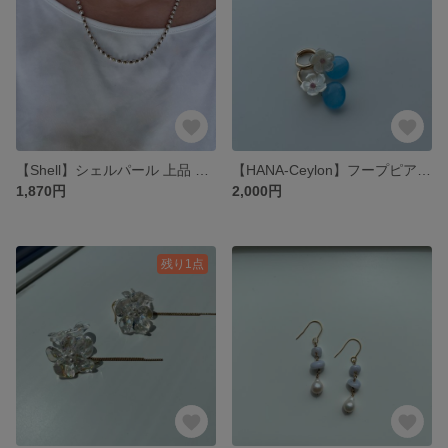
【Shell】シェルパール 上品 華奢なネックレス 結婚式 カジュアルアクセサリー
【HANA-Ceylon】フープピアス 天然石 夏 爽やか 大人可愛い 花 フラワー
1,870円
2,000円
残り1点