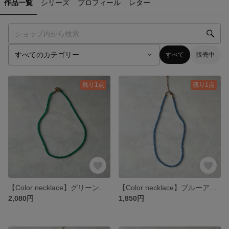
作品一覧
シリーズ
プロフィール
レター
すべて
販売中
残り1点
残り1点
【Color necklace】グリーンオニキス 天然石 カジュアル シンプル 夏 爽やか ネックレス
【Color necklace】ブルーアゲート 天然石 ネックレス 夏 シンプル 爽やか カジュアル
2,080円
1,850円