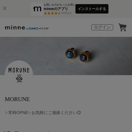
お買いものがもっとお得に
minneのアプリ
インストールする
3
万件以上
ログイン
MORUNE
✨常時OPNE✨お気軽にご連絡ください😊