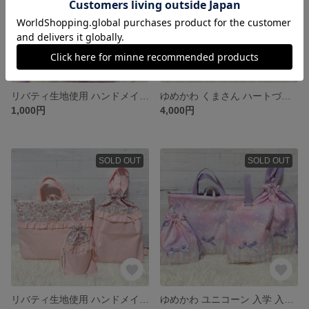
リバティ生地使用 ハンドメイド品 女の子 給食袋 お道具袋
ゆめかわ くまさん ハートづくし 入園入学3点セット
1,000円
4,000円
SOLD OUT
SOLD OUT
リバティ生地使用 ハンドメイド品 入学入園 3点セット
ゆめかわ ユニコーン 入学 入園 4点セット