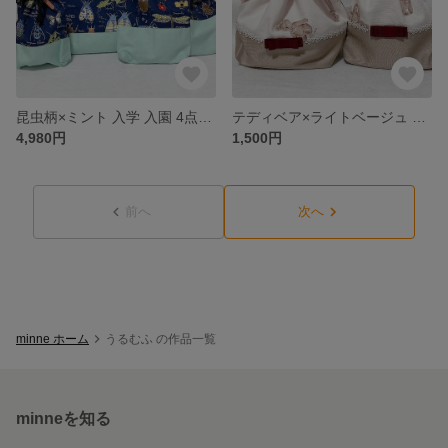
昆虫柄×ミント 入学 入園 4点セット
テディベア×ライトベージュ お弁当袋＆コップ袋 2点セット
4,980円
1,500円
前へ
次へ
minne ホーム
うるむふ の作品一覧
minneを知る