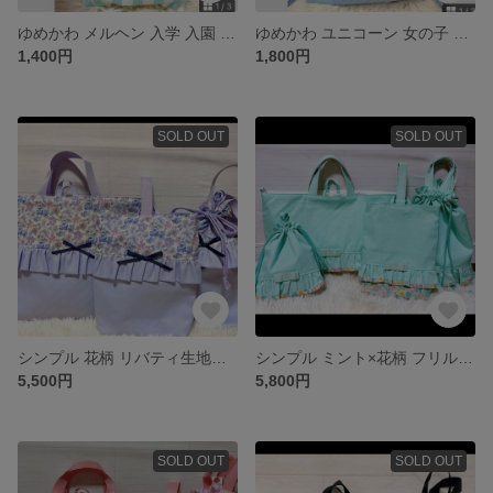
ゆめかわ メルヘン 入学 入園 アニマル 女の子 上靴入れ シューズバッグ
ゆめかわ ユニコーン 女の子 ブルー リボン フリル お着替え袋 体操服袋
1,400円
1,800円
SOLD OUT
SOLD OUT
シンプル 花柄 リバティ生地使用 入学 入園 セット 女の子
シンプル ミント×花柄 フリル 入園 入学 4点セット 女の子 入園準備
5,500円
5,800円
SOLD OUT
SOLD OUT