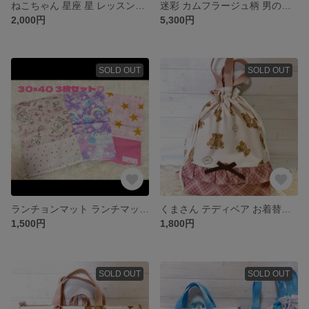
ねこちゃん 星座 星 レッスンバッグ 手提げ てさげ 女の子 男の子
迷彩 カムフラージュ柄 男の子 入学 入園 4点セット シンプル ブラック 黒
2,000円
5,300円
SOLD OUT
SOLD OUT
ランチョンマット ランチマット ランチクロス 37枚セット ピンク系
くまさん テディベア お着替え袋 女の子 体操服入れ 巾着
1,500円
1,800円
SOLD OUT
SOLD OUT