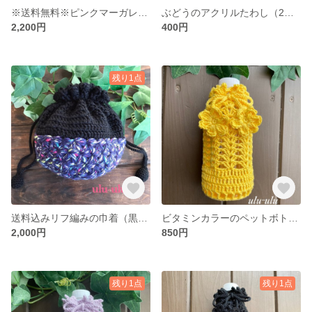
※送料無料※ピンクマーガレットの座布団
ぶどうのアクリルたわし（2枚セット）
2,200円
400円
残り1点
送料込みリフ編みの巾着（黒×紺柄）
ビタミンカラーのペットボトルカバー
2,000円
850円
残り1点
残り1点