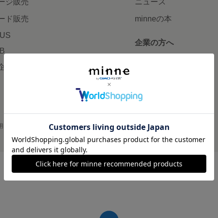
ージ販売
ニュース
ード販売
minneの本
LUS
企業の方へ
AB
広告出稿について
企画・イベント
大口注文について
用
プライバシーポリシー
会社概要
採用情報
メディアキット
©GMO Pepabo, Inc. All rights reserved.