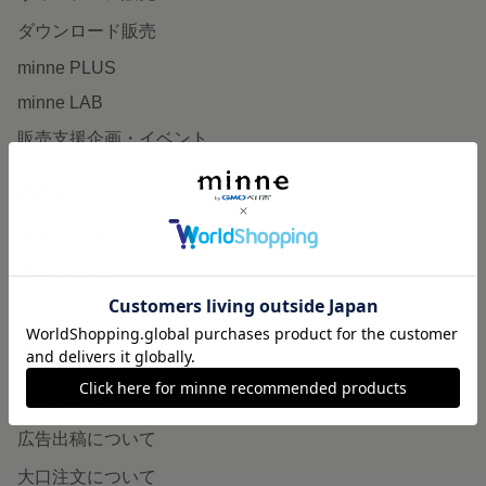
ダウンロード販売
minne PLUS
minne LAB
販売支援企画・イベント
読みもの
minneとものづくりと
minne学習帖
ニュース
minneの本
企業の方へ
広告出稿について
大口注文について