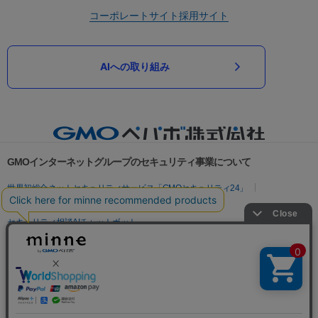
コーポレートサイト
採用サイト
AIへの取り組み
GMOインターネットグループのセキュリティ事業について
世界初総合ネットセキュリティサービス「GMOセキュリティ24」
パスワード漏洩診断
Webサイトリスク診断
セキュリティ相談AIチャットボット
実在証明・盗聴対策
サイバー攻撃対策（GMOサイバーセキュリティ byイエラエ）
サイバー攻撃対策（GMO Flatt Security）
なりすまし対策
セキュリティ事業の軌跡