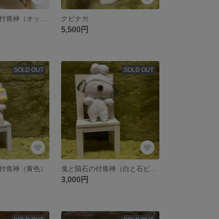
斧から生まれた付喪神（オッドアイ）
クビナガ
5,500円
SOLD OUT
SOLD OUT
付喪神（黄色）
鬼と隕石の付喪神（白と石ピアス）
3,000円