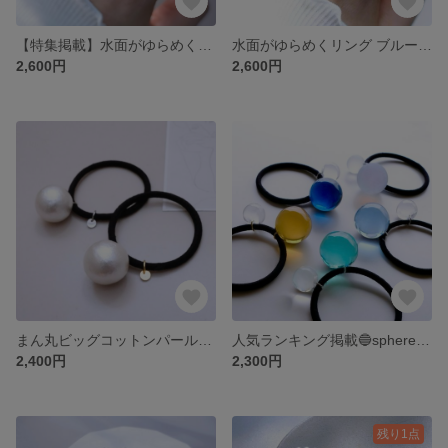
【特集掲載】水面がゆらめくリング | 透明感 涼しげアクセサリー ホワイト アイボリー 春 夏 金属アレルギー対応 サージカルステンレス 指輪 海 白 母の日 クリア フリーサイズリング
水面がゆらめくリング ブルー | 透明感 涼しげアクセサリー ホワイト アイボリー 春 夏 金属アレルギー対応 サージカルステンレス 指輪 海 白 母の日 クリア アイスブルー フリーサイズリング
2,600円
2,600円
まん丸ビッグコットンパールのヘアゴム⚪️ゴム交換可能・ロゴプレート付き⚪️ヘアーアクセサリー 涼しげ ヘアアレンジ ギフト 髪留め 髪飾り 球体
人気ランキング掲載🔵sphere うる艶クリアの球体 ヘアゴム⚪️ヘアーアクセサリー クリア 透明 初夏 涼しげ 氷 水面 ヘアアレンジ ギフト 髪留め 髪飾り 球体 推し活 まとめ髪 ヘアゴム
2,400円
2,300円
残り1点