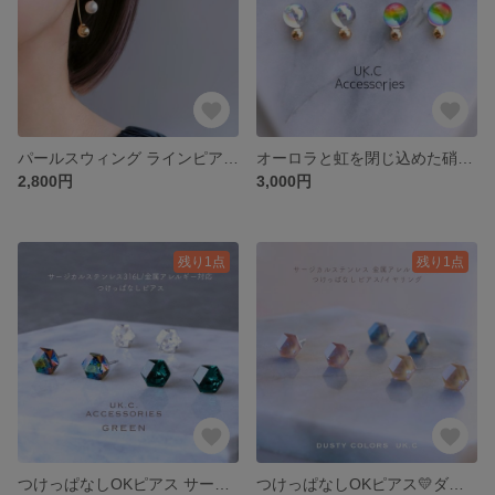
パールスウィング ラインピアス/サージカルステンレス フックピアス 金属アレルギー対応 フォーマル ゴールドorシルバー パール 真珠 揺れる 大粒 デイリー シンプル 大ぶり パールキャッチ
オーロラと虹を閉じ込めた硝子のピアス 金属アレルギー対応 イヤリング 樹脂ピアス チタン ピアス サージカルステンレス 色が変わる 球体 ピアス
2,800円
3,000円
残り1点
残り1点
つけっぱなしOKピアス サージカルステンレス 金属アレルギー対応 ヘキサゴンカット グリーン チタンピアス 樹脂ピアス サージカルステンレス ピアス イヤリング セカンドピアス シンプル 小さい
つけっぱなしOKピアス💛ダスティカラー サージカルステンレス 金属アレルギー対応 ヘキサゴンカット チタンピアス 樹脂ピアス イヤリング 人気 くすみカラー グレー カラフル ピアス 小ぶり 小さめ