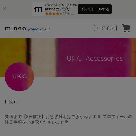
お買いものがもっとお得に
minneのアプリ
インストールする
3
万件以上
ログイン
UK.C
発送まで【8日前後】お急ぎ対応はできかねます🙇‍♀️ プロフィールの
注意事項をご確認くださいませ💐