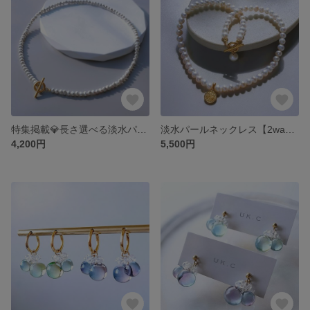
特集掲載💎長さ選べる淡水パールネックレス 小粒バロック 選べる留め金具 （マンテル マグネット）金属アレルギー対応 サージカルステンレス 春 淡水真珠 フォーマル オケージョン チョーカー 短め
淡水パールネックレス【2way】前後使えるネックレス コイン マンテル 金属アレルギー対応 サージカルステンレス 淡水真珠 チョーカー ゴールド シルバー
4,200円
5,500円