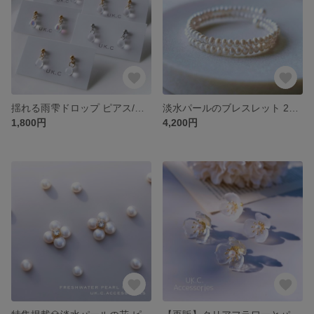
揺れる雨雫ドロップ ピアス/イヤリング｜サージカルステンレス 金属アレルギー対応 ピアス 金属アレルギー対応 イヤリング ゴールド シルバー シンプル 小さい 雫 ミニサイズ オーロラ
淡水パールのブレスレット 2連 or 3連 | 着脱簡単◎ 小粒バロック 金属アレルギー対応 淡水真珠 フォーマル オケージョン レイヤード 重ね付け 春 夏 太め ビーズ
1,800円
4,200円