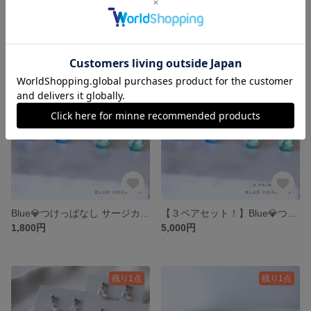
お気に入り3000超🎉シルバー追加⚪️ネックレス パール ラリエット スクエアリング サージカルステンレス 金属アレルギー対応 シンプル Y字 ロングネックレス ゴールド ギフト 繊細 華奢
【セット】レターコインのレイヤードネックレス オプション欄より サージカルステンレス316L製 チェーンに変更可能 重ね付け ゴールド シンプル ベーシック 人気 母の日
2,400円
3,900円
残り1点
残り1点
Blue💎つけっぱなし サージカルステンレス 金属アレルギー対応 ヘキサゴンカット チタンピアス 樹脂ピアス サージカルステンレス ピアス イヤリング セカンドピアス ネモフィラ 青
【３ペアセット！】Blue💎つけっぱなし サージカルステンレス 金属アレルギー対応 ヘキサゴンカット チタンピアス 樹脂ピアス サージカルステンレス ピアス イヤリング セカンドピアス 送料無料
1,800円
5,000円
残り1点
残り1点