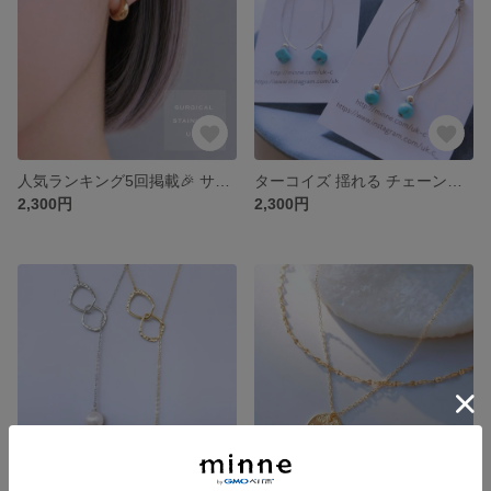
人気ランキング5回掲載🎉 サージカルステンレス フープ ピアス （ゴールドorシルバー）金属アレルギー対応 サージカルステンレス つけっぱなし フォーマル シンプル 小さい ギフト セカンドピアス
ターコイズ 揺れる チェーンピアス シルバー （現在丸ビーズのみ）金属アレルギー対応 ピアス サージカルステンレス ピアス イヤリング チタンピアス 樹脂ピアス ロング チェーン ブルー
2,300円
2,300円