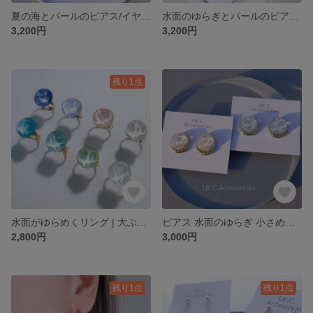
夏の海とパールのピアス/イヤリング｜透明感 涼しげ ブルー グリーン 金属アレルギー対応 サージカルステンレスピアス チタンピアス 樹脂ピアス 大ぶり 海 水面 青 リゾート スカイブルー
水面のゆらぎとパールのピアス/イヤリング｜ネイビー ブルー 透明感 涼しげ 金属アレルギー対応 サージカルステンレスピアス チタンピアス 樹脂ピアス 青 揺れる 大ぶり リゾート 夏 アイスブルー
3,200円
3,200円
残り1点
水面がゆらめくリング | 大ぶりモチーフ 透明感 涼しげアクセサリー ホワイト アイボリー 春 夏 金属アレルギー対応 サージカルステンレス 指輪 海 白 ガラス クリア フリーサイズリング 推し活
ピアス 水面のゆらぎ 小さめサイズ15mm ゴールド 金属アレルギー対応ピアス イヤリング 樹脂ピアス チタンピアス サージカルステンレス ピアス 春夏 空 ピアス
2,800円
3,000円
残り1点
残り1点