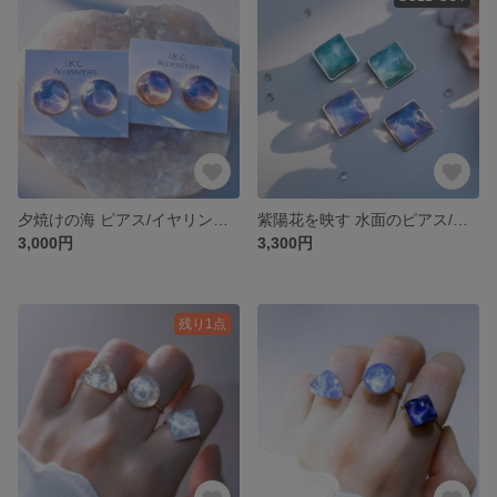
夕焼けの海 ピアス/イヤリング💎特集掲載 水面 グラデーション ピンク オレンジ ブルー 金属アレルギー対応 樹脂ピアス チタンピアス サージカルステンレス 空 夜空 ペイント 海 波 大ぶり
紫陽花を映す 水面のピアス/イヤリング | 水面 グラデーション モーブ ブルー グリーン 金属アレルギー対応 チタンピアス サージカルステンレス 空 海 ペイント 大ぶり スクエア
3,000円
3,300円
残り1点