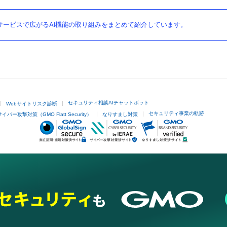
ービスで広がるAI機能の取り組みをまとめて紹介しています。
セキュリティ相談AIチャットボット
Webサイトリスク診断
セキュリティ事業の軌跡
サイバー攻撃対策（GMO Flatt Security）
なりすまし対策