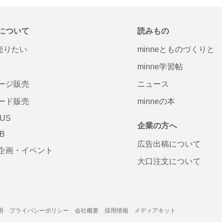
について
読みもの
で売りたい
minneとものづくりと
minne学習帖
ージ販売
ニュース
ード販売
minneの本
LUS
企業の方へ
AB
広告出稿について
企画・イベント
大口注文について
用
プライバシーポリシー
会社概要
採用情報
メディアキット