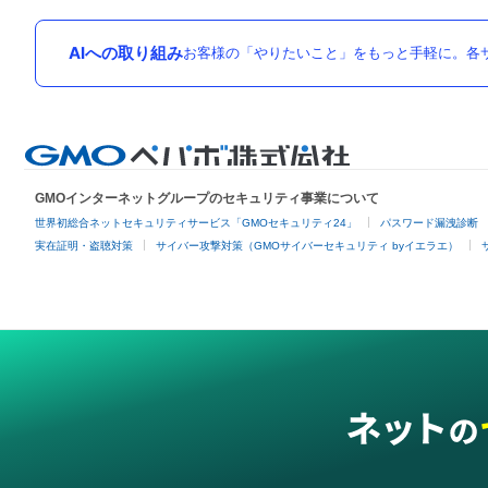
AIへの取り組み
お客様の「やりたいこと」をもっと手軽に。各サ
GMOインターネットグループのセキュリティ事業について
世界初総合ネットセキュリティサービス「GMOセキュリティ24」
パスワード漏洩診断
実在証明・盗聴対策
サイバー攻撃対策（GMOサイバーセキュリティ byイエラエ）