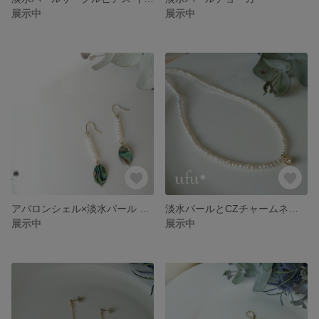
展示中
展示中
アバロンシェル×淡水パール ピアス
淡水パールとCZチャームネックレス
展示中
展示中