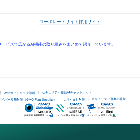
コーポレートサイト
採用サイト
ービスで広がるAI機能の取り組みをまとめて紹介しています。
セキュリティ相談AIチャットボット
Webサイトリスク診断
セキュリティ事業の軌跡
サイバー攻撃対策（GMO Flatt Security）
なりすまし対策