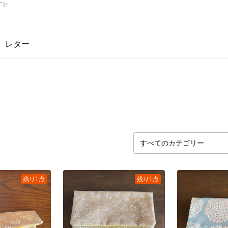
す✨
レター
残り1点
残り1点