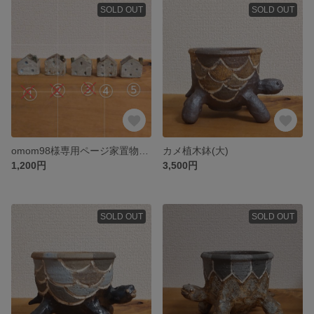
SOLD OUT
SOLD OUT
omom98様専用ページ家置物小④⑤セット
カメ植木鉢(大)
1,200円
3,500円
SOLD OUT
SOLD OUT