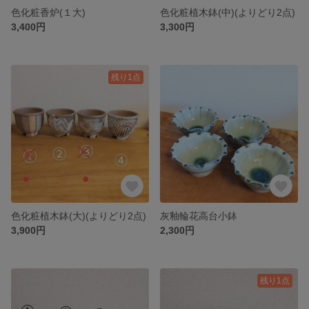
色化粧香炉(１大)
色化粧植木鉢(中)(よりどり2点)
3,400円
3,300円
残り1点
色化粧植木鉢(大)(よりどり2点)
灰釉輪花高台小鉢
3,900円
2,300円
残り1点