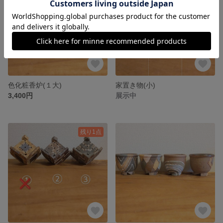
色化粧香炉(１大)
家置き物(小)
3,400円
展示中
残り1点