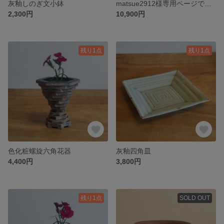
灰釉しのぎ文小鉢
matsue2912様専用ページです。色化粧刻文マグカップ（中）（灰釉透明系）と灰釉楕円縞皿3枚組
2,300円
10,900円
残り1点
残り1点
色化粧螺旋六角花器
灰釉四角皿
4,400円
3,800円
残り1点
SOLD OUT