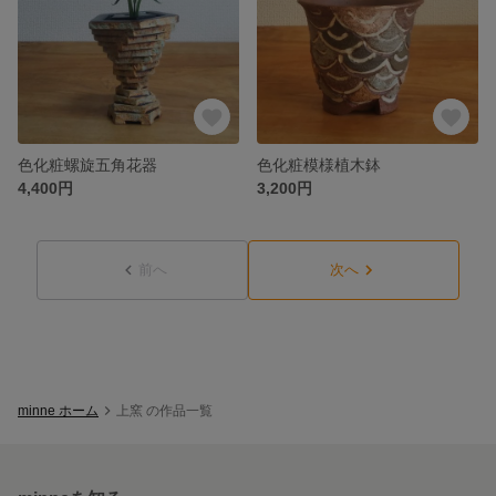
色化粧螺旋五角花器
色化粧模様植木鉢
4,400円
3,200円
前へ
次へ
minne ホーム
上窯 の作品一覧