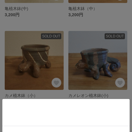
亀植木鉢(中)
亀植木鉢（中）
3,200円
3,200円
SOLD OUT
SOLD OUT
カメ植木鉢（小）
カメレオン植木鉢(小)
2,900円
4,000円
残り1点