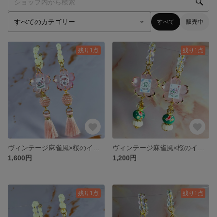
すべて
販売中
残り1点
残り1点
ヴィンテージ麻雀風×桜のイヤーカフ ミニタッセル ピンク(蓄光)
ヴィンテージ麻雀風×桜のイヤーカフ 花模様ミニランタン 緑 グリーン
1,600円
1,200円
残り1点
残り1点