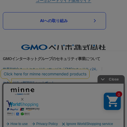
コーポレートサイト
採用サイト
AIへの取り組み
GMOインターネットグループのセキュリティ事業について
世界初総合ネットセキュリティサービス「GMOセキュリティ24」
パスワード漏洩診断
Webサイトリスク診断
セキュリティ相談AIチャットボット
実在証明・盗聴対策
サイバー攻撃対策（GMOサイバーセキュリティ byイエラエ）
サイバー攻撃対策（GMO Flatt Security）
なりすまし対策
セキュリティ事業の軌跡