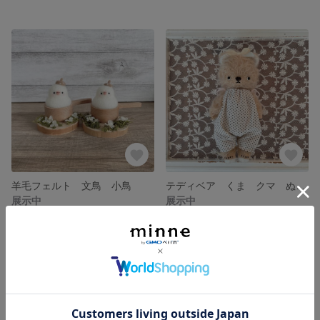
羊毛フェルト 文鳥 小鳥
テディベア くま クマ ぬいぐるみ
展示中
展示中