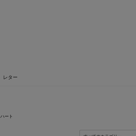
レター
0
点
ハート