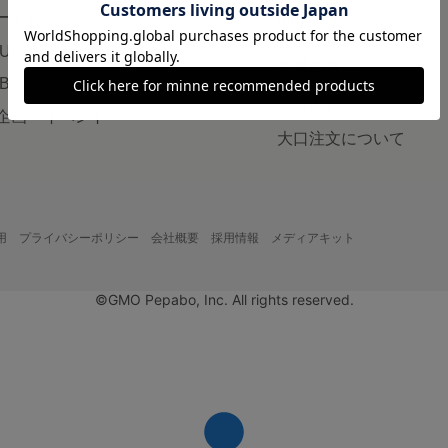
ード販売
minneの本
LUS
企業の方へ
AB
広告出稿について
企画・イベント
大口注文について
用
プライバシーポリシー
会社概要
採用情報
メディアキット
©GMO Pepabo, Inc. All rights reserved.