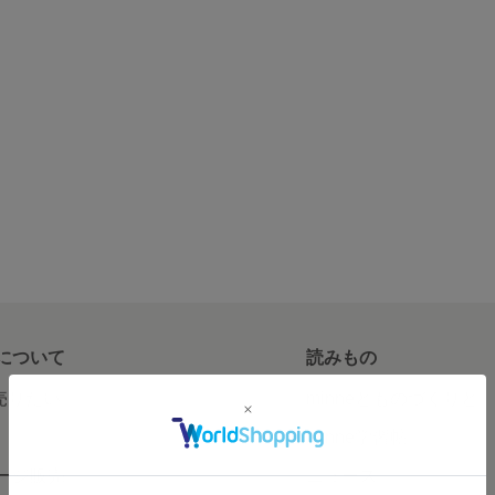
について
読みもの
で売りたい
minneとものづくりと
minne学習帖
ージ販売
ニュース