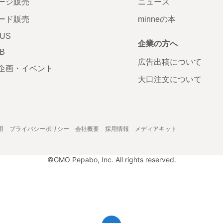
ージ販売
ニュース
ード販売
minneの本
LUS
企業の方へ
AB
広告出稿について
企画・イベント
大口注文について
用
プライバシーポリシー
会社概要
採用情報
メディアキット
©GMO Pepabo, Inc. All rights reserved.